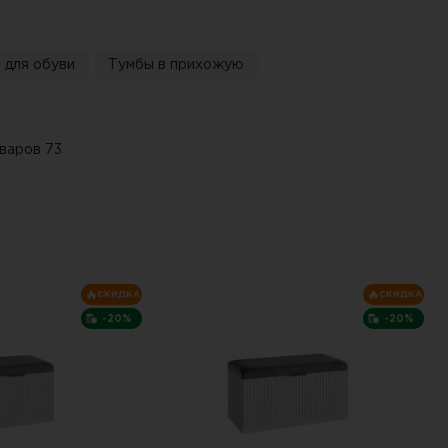
 для обуви
Тумбы в прихожую
варов 73
СКИДКА
СКИДКА
-20%
-20%