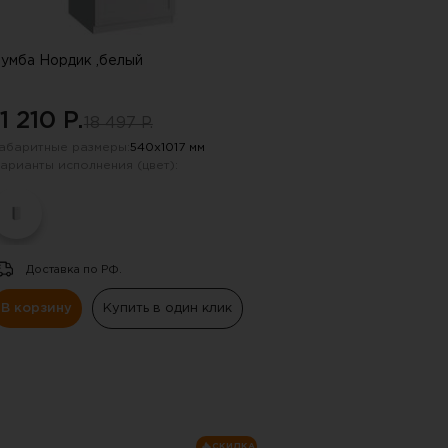
умба Нордик ,белый
11 210 P.
18 497 P.
абаритные размеры:
540х1017 мм
арианты исполнения (цвет):
Доставка по РФ.
В корзину
Купить в один клик
СКИДКА