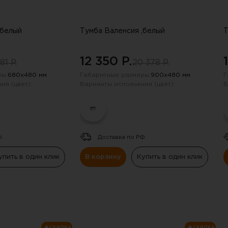
,белый
Тумба Валенсия ,белый
Т
12 350 P.
81 P.
20 378 P.
ы:
680х480 мм
Габаритные размеры:
900х480 мм
Г
ия (цвет):
Варианты исполнения (цвет):
В
Ф.
Доставка по РФ.
упить в один клик
В корзину
Купить в один клик
СКИДКА
СКИДКА