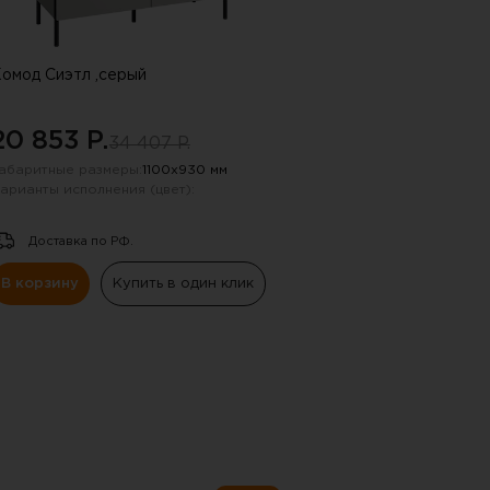
омод Сиэтл ,серый
20 853 P.
34 407 P.
абаритные размеры:
1100х930 мм
арианты исполнения (цвет):
Доставка по РФ.
В корзину
Купить в один клик
 !!!
ную почту, указанную в