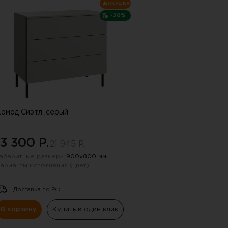
пку "СПАМ"
СКИДКА
-20%
омод Сиэтл ,серый
13 300 P.
21 945 P.
абаритные размеры:
900х800 мм
арианты исполнения (цвет):
Доставка по РФ.
В корзину
Купить в один клик