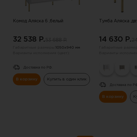
Комод Аляска 6 ,белый
Тумба Аляска ,д
32 538 P.
14 630 P.
53 688 P.
24
Габаритные размеры:
1050х940 мм
Габаритные размер
Варианты исполнения (цвет):
Варианты исполнен
Доставка по РФ.
В корзину
Купить в один клик
Доставка по Р
В корзину
К
Вы 
Инструкцию по примене