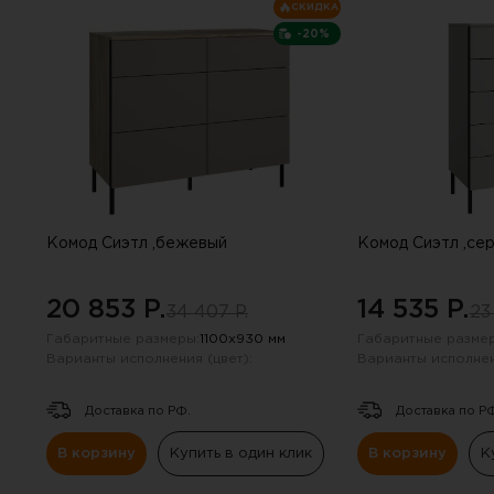
опросе. Е
СКИДКА
-20%
Комод Сиэтл ,бежевый
Комод Сиэтл ,се
20 853 P.
14 535 P.
34 407 P.
23
Габаритные размеры:
1100х930 мм
Габаритные размер
Варианты исполнения (цвет):
Варианты исполнен
Доставка по РФ.
Доставка по Р
В корзину
Купить в один клик
В корзину
К