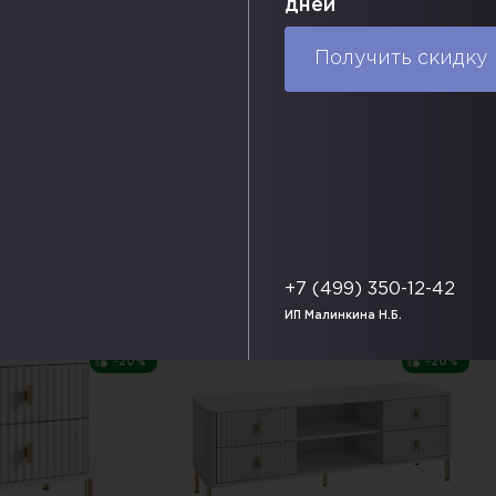
дней
ы:
900х800 мм
Габаритные размеры:
530х1090 мм
Г
ия (цвет):
Варианты исполнения (цвет):
В
Получить скидку
Ф.
Доставка по РФ.
упить в один клик
В корзину
Купить в один клик
+7 (499) 350-12-42
ИП Малинкина Н.Б.
СКИДКА
СКИДКА
-20%
-20%