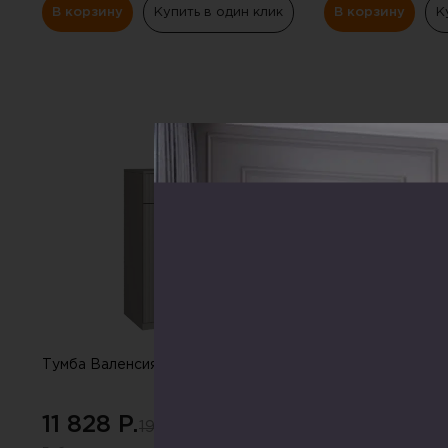
В корзину
Купить в один клик
В корзину
К
СКИДКА
-20%
Тумба Валенсия ,серо-коричневый
Комод Аляска ,б
11 828 P.
21 945 P.
19 516 P.
36