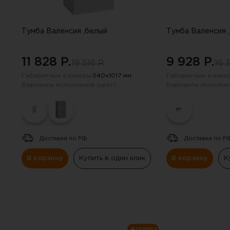
Навесные панели
Полки
Тумба Валенсия ,белый
Тумба Валенсия 
Стеллажи
11 828 P.
9 928 P.
19 516 P.
16 3
Габаритные размеры:
540х1017 мм
Габаритные размер
Консоли
Варианты исполнения (цвет):
Варианты исполнен
Доставка по РФ.
Доставка по Р
В корзину
Купить в один клик
В корзину
К
СКИДКА