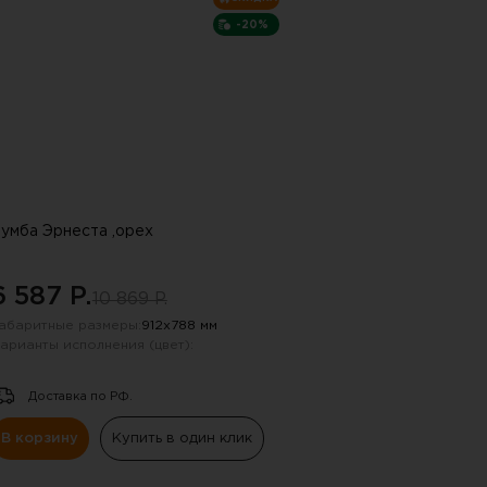
-20%
умба Эрнеста ,орех
6 587 P.
10 869 P.
абаритные размеры:
912х788 мм
арианты исполнения (цвет):
Доставка по РФ.
В корзину
Купить в один клик