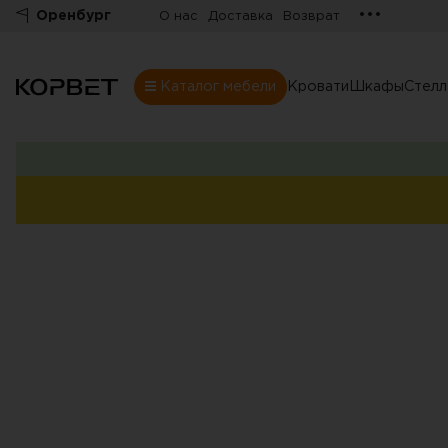
•••
Оренбург
О нас
Доставка
Возврат
Каталог мебели
Кровати
Шкафы
Стел
Шкафы
Товары
Комнаты
Все шкафы
Шкафы
Распашные шк
Шкафы-купе
Гардеробные
Шкафы витрин
Книжные шка
Стенки
Угловые шкаф
Комоды
Шкафы в прих