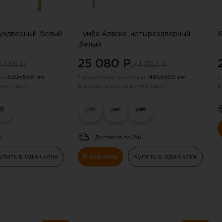
вухдверный ,белый
Тумба Аляска ,четырехдверный
К
,белый
25 080 P.
 140 P.
41 382 P.
ы:
530х550 мм
Габаритные размеры:
1480х550 мм
Г
ия (цвет):
Варианты исполнения (цвет):
В
Ф.
Доставка по РФ.
упить в один клик
В корзину
Купить в один клик
получили скидку в 20%
нию промокода отправили на электрон