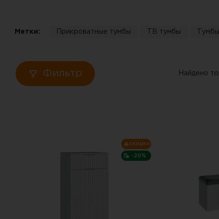
Кровати
Метки:
Прикроватные тумбы
ТВ тумбы
Тумбы
Тумбы
Диваны
Фильтр
Найдено то
Пуфы
Столы
Табуреты
СКИДКА
-20%
Зеркала
Вешалки