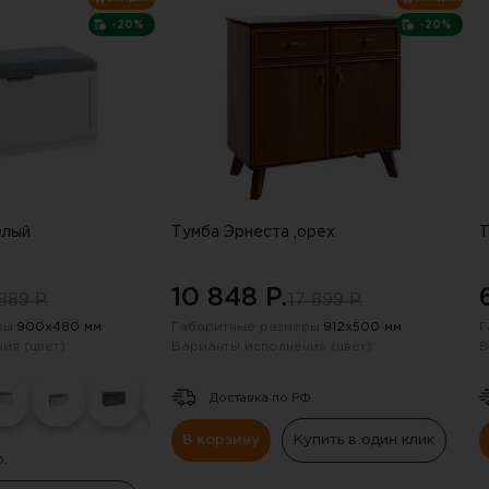
-20%
-20%
елый
Тумба Эрнеста ,орех
Т
10 848 P.
889 P.
17 899 P.
ы:
900х480 мм
Габаритные размеры:
912х500 мм
Г
ия (цвет):
Варианты исполнения (цвет):
В
Доставка по РФ.
В корзину
Купить в один клик
Ф.