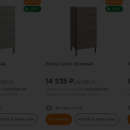
сли письмо не пришло, проверьте па
СКИДКА
СКИДКА
-20%
-20%
рый
Комод Сиэтл ,бежевый
К
14 535 P.
 983 P.
23 983 P.
ы:
540х1120 мм
Габаритные размеры:
540х1120 мм
Г
ия (цвет):
Варианты исполнения (цвет):
В
Ф.
Доставка по РФ.
упить в один клик
В корзину
Купить в один клик