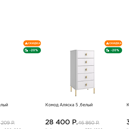
СКИДКА
СКИДКА
-20%
-20%
елый
Комод Аляска 5 ,белый
К
28 400 P.
 209 P.
46 860 P.