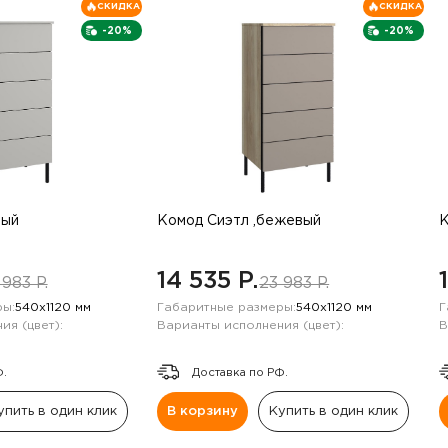
СКИДКА
СКИДКА
-20%
-20%
рый
Комод Сиэтл ,бежевый
К
14 535 P.
 983 P.
23 983 P.
ы:
540х1120 мм
Габаритные размеры:
540х1120 мм
Г
ия (цвет):
Варианты исполнения (цвет):
В
Ф.
Доставка по РФ.
упить в один клик
В корзину
Купить в один клик