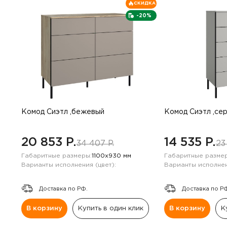
СКИДКА
-20%
Комод Сиэтл ,бежевый
Комод Сиэтл ,се
20 853 P.
14 535 P.
34 407 P.
23
Габаритные размеры:
1100х930 мм
Габаритные размер
Варианты исполнения (цвет):
Варианты исполнен
Доставка по РФ.
Доставка по Р
В корзину
Купить в один клик
В корзину
К