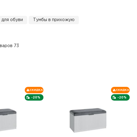
 для обуви
Тумбы в прихожую
варов 73
СКИДКА
СКИДКА
-20%
-20%