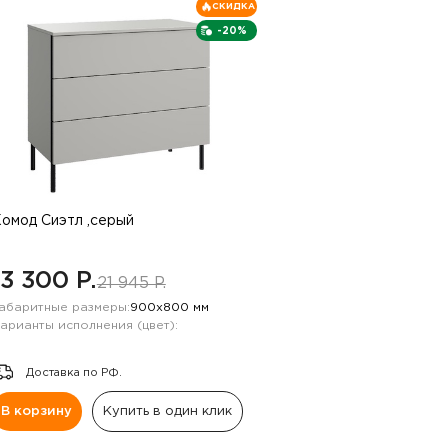
СКИДКА
-20%
омод Сиэтл ,серый
13 300 P.
21 945 P.
абаритные размеры:
900х800 мм
арианты исполнения (цвет):
Доставка по РФ.
В корзину
Купить в один клик