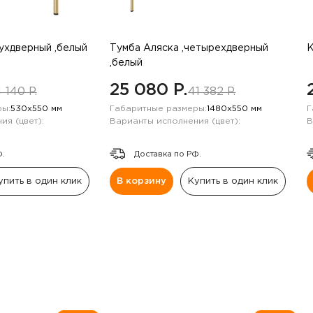
вухдверный ,белый
Тумба Аляска ,четырехдверный
К
,белый
25 080 P.
 140 P.
41 382 P.
ы:
530х550 мм
Габаритные размеры:
1480х550 мм
Г
ия (цвет):
Варианты исполнения (цвет):
В
Ф.
Доставка по РФ.
упить в один клик
В корзину
Купить в один клик