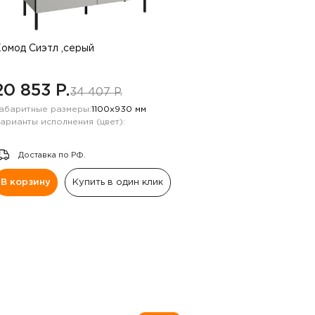
омод Сиэтл ,серый
20 853 P.
34 407 P.
абаритные размеры:
1100х930 мм
арианты исполнения (цвет):
Доставка по РФ.
В корзину
Купить в один клик