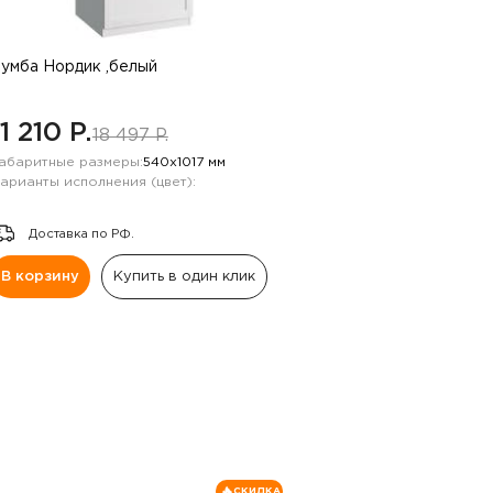
умба Нордик ,белый
11 210 P.
18 497 P.
абаритные размеры:
540х1017 мм
арианты исполнения (цвет):
Доставка по РФ.
В корзину
Купить в один клик
СКИДКА