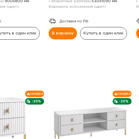
ы:
900х800 мм
Габаритные размеры:
530х1090 мм
Г
ия (цвет):
Варианты исполнения (цвет):
В
Ф.
Доставка по РФ.
упить в один клик
В корзину
Купить в один клик
СКИДКА
СКИДКА
-20%
-20%