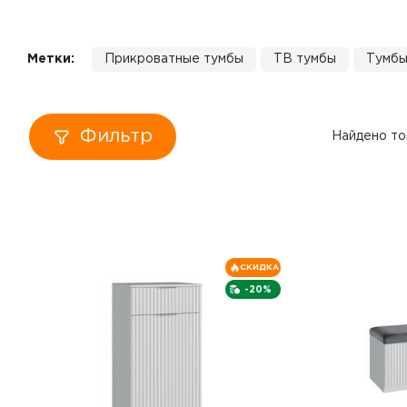
Кровати
Метки:
Прикроватные тумбы
ТВ тумбы
Тумбы
Тумбы
Диваны
Фильтр
Найдено то
Пуфы
Столы
Табуреты
СКИДКА
-20%
Зеркала
Вешалки