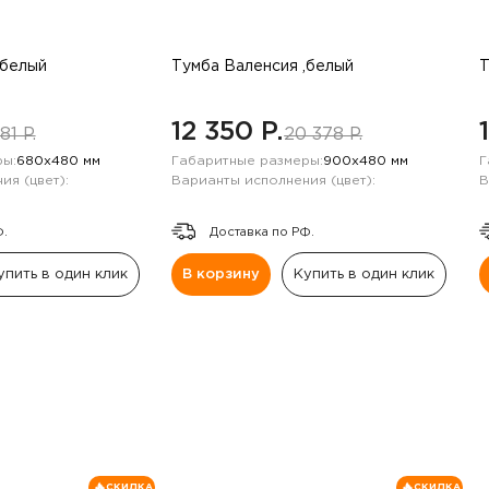
,белый
Тумба Валенсия ,белый
Т
12 350 P.
81 P.
20 378 P.
ы:
680х480 мм
Габаритные размеры:
900х480 мм
Г
ия (цвет):
Варианты исполнения (цвет):
В
Ф.
Доставка по РФ.
упить в один клик
В корзину
Купить в один клик
СКИДКА
СКИДКА