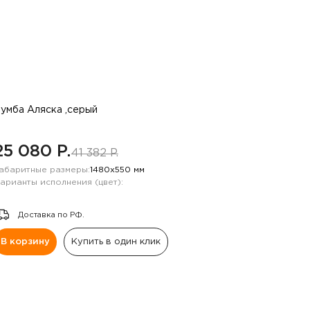
умба Аляска ,серый
25 080 P.
41 382 P.
абаритные размеры:
1480х550 мм
арианты исполнения (цвет):
Доставка по РФ.
В корзину
Купить в один клик