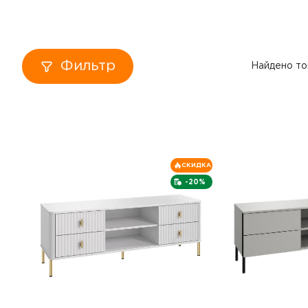
Кровати
Тумбы
Фильтр
Найдено то
Диваны
Пуфы
Столы
СКИДКА
-20%
Табуреты
Зеркала
Вешалки