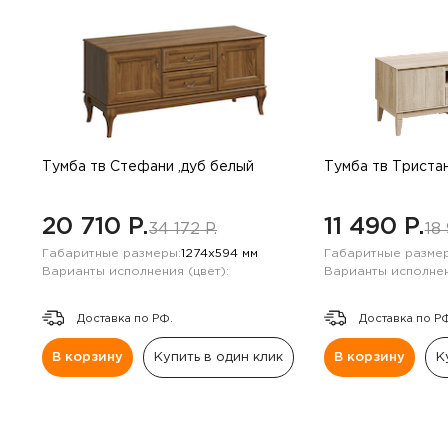
Тумба тв Стефани ,дуб белый
Тумба тв Тристан
20 710 P.
11 490 P.
34 172 P.
18 
Габаритные размеры:
1274х594 мм
Габаритные размер
Варианты исполнения (цвет):
Варианты исполнен
Доставка по РФ.
Доставка по Р
В корзину
Купить в один клик
В корзину
К