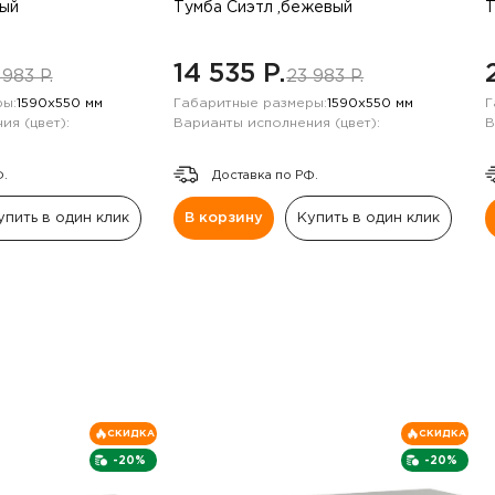
рый
Тумба Сиэтл ,бежевый
Т
14 535 P.
 983 P.
23 983 P.
ы:
1590х550 мм
Габаритные размеры:
1590х550 мм
Г
ия (цвет):
Варианты исполнения (цвет):
В
Ф.
Доставка по РФ.
упить в один клик
В корзину
Купить в один клик
СКИДКА
СКИДКА
-20%
-20%