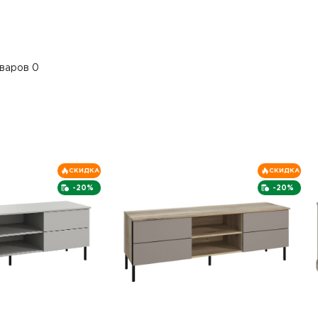
варов 0
СКИДКА
СКИДКА
-20%
-20%