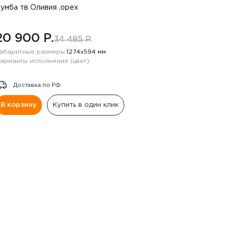
умба тв Оливия ,орех
20 900 P.
34 485 P.
абаритные размеры:
1274х594 мм
арианты исполнения (цвет):
Доставка по РФ.
В корзину
Купить в один клик