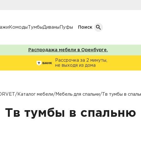
лажи
Комоды
Тумбы
Диваны
Пуфы
Поиск
Распродажа мебели в Оренбурге.
Кол-во дверей
Рассрочка за 2 минуты,
не выходя из дома
Однодверные шкафы
афы
Двухдверные шкафы
Трехдверные шкафы
ORVET
/
Каталог мебели
/
Мебель для спальни
/
Тв тумбы в спал
ы
Четырехдверные шкафы
Тв тумбы в спальню
фы
ы
ожую