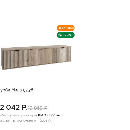
СКИДКА
-20%
умба Милан, дуб
12 042 P.
19 869 P.
абаритные размеры:
1640х377 мм
арианты исполнения (цвет):