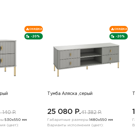
СКИДКА
СКИДКА
-20%
-20%
ерый
Тумба Аляска ,серый
Т
25 080 P.
 140 P.
41 382 P.
ы:
530х550 мм
Габаритные размеры:
1480х550 мм
Г
ия (цвет):
Варианты исполнения (цвет):
В