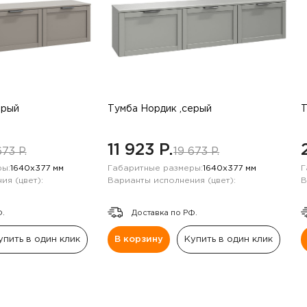
ерый
Тумба Нордик ,серый
Т
11 923 P.
673 P.
19 673 P.
ы:
1640х377 мм
Габаритные размеры:
1640х377 мм
Г
ия (цвет):
Варианты исполнения (цвет):
В
Ф.
Доставка по РФ.
упить в один клик
В корзину
Купить в один клик