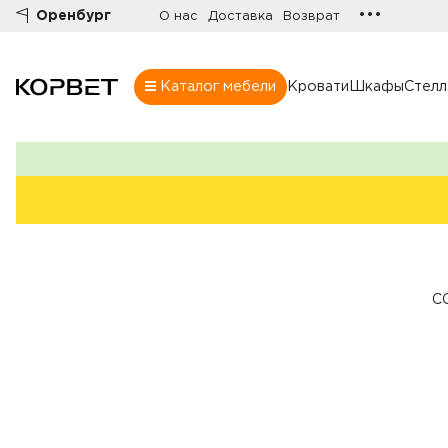
•••
Оренбург
О нас
Доставка
Возврат
Каталог мебели
Кровати
Шкафы
Стел
Шкафы
Товары
Комнаты
Все шкафы
Шкафы
Распашные шк
Шкафы-купе
C
Гардеробные
Шкафы витрин
Книжные шка
Стенки
Угловые шкаф
Комоды
Шкафы в прих