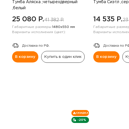
Навесные панели
Тумба Аляска ,четырехдверный
Тумба Сиэтл ,се
,белый
Полки
25 080 P.
14 535 P.
41 382 P.
23
Габаритные размеры:
1480х550 мм
Габаритные размер
Стеллажи
Варианты исполнения (цвет):
Варианты исполнен
Доставка по РФ.
Доставка по Р
Консоли
В корзину
Купить в один клик
В корзину
К
СКИДКА
-20%