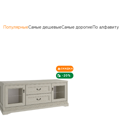
Популярные
Самые дешевые
Самые дорогие
По алфавиту
СКИДКА
-20%