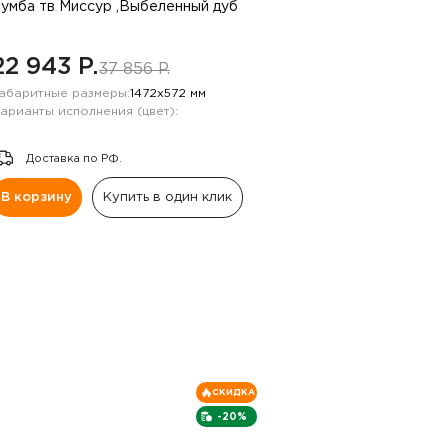
умба тв Миссур ,Выбеленный дуб
22 943 P.
37 856 P.
абаритные размеры:
1472х572 мм
арианты исполнения (цвет):
Доставка по РФ.
В корзину
Купить в один клик
СКИДКА
-20%