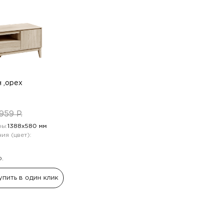
 ,орех
959 P.
ы:
1388х580 мм
ия (цвет):
Ф.
упить в один клик