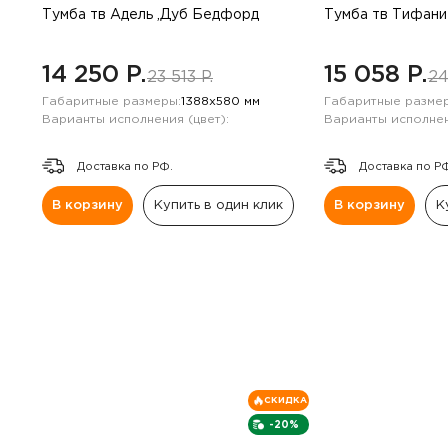
Тумба тв Адель ,Дуб Бедфорд
Тумба тв Тифани
14 250 P.
15 058 P.
23 513 P.
24
Габаритные размеры:
1388х580 мм
Габаритные размер
Варианты исполнения (цвет):
Варианты исполнен
Доставка по РФ.
Доставка по Р
В корзину
Купить в один клик
В корзину
К
СКИДКА
-20%