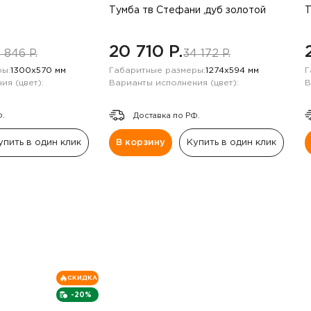
Тумба тв Стефани ,дуб золотой
Т
20 710 P.
 846 P.
34 172 P.
ы:
1300х570 мм
Габаритные размеры:
1274х594 мм
Г
ия (цвет):
Варианты исполнения (цвет):
В
Ф.
Доставка по РФ.
упить в один клик
В корзину
Купить в один клик
СКИДКА
-20%